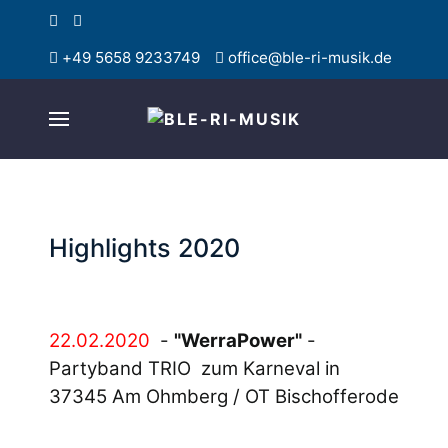
+49 5658 9233749
office@ble-ri-musik.de
Highlights 2020
22.02.2020
-
"WerraPower"
-
Partyband TRIO zum Karneval in
37345 Am Ohmberg / OT Bischofferode