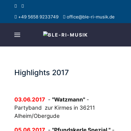
+49 5658 9233749
office@ble-ri-musik.de
Highlights 2017
03.06.2017
-
"Watzmann"
-
Partyband zur Kirmes in 36211
Alheim/Obergude
05.06.2017
-
"Pfundskerle Spezial "
-